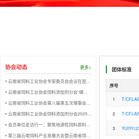
协会动态
更多>
团体标准
云南省饲料工业协会专家委员会会议在昆召开--系统谋划2026年重点工作与年会事宜
序号
云南省饲料工业协会饲料添加剂分会“磷源变革与降本突围”专项座谈会在昆明召开
1
T/CFLAS
云南省饲料工业协会第八届第五次理事会暨2025年度全省饲料工业生产形势分析会圆满召开
云南省饲料工业协会饲料添加剂分会2025年座谈交流会在昆明成功召开
2
T/CFLAS
会员单位走访行一：聚焦地源性饲料原料，助推团体标准与产业融合
3
YUIYI12
第三届云南饲料产业发展大会暨云南省饲料工业协会2025年年会在昆明圆满落幕