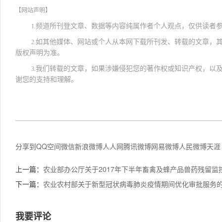
【网站声明】
频道所刊登文章、数据等内容纯属作者个人观点，仅供读者
1.
如其他媒体、网站或个人从本网下载所刊发、转载的文章，
2.
版权声明为准。
我们转载的文章，如果涉嫌侵犯您的著作权或知识产权，以
3.
谢您的支持和理解。
分享到
QQ空间
微信
新浪微博
人人网
腾讯微博
网易微博
人民微博
天涯
上一篇：
农业部办公厅关于2017年下半年畜禽及蜂产品兽药残留监
下一篇：
农业农村部关于新型冠状病毒肺炎疫情期间优化审批服务
我要评论