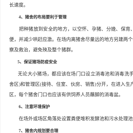
长速度。
4、猪舍的布局要利于管理
把种猪放到安全的地方，以空怀、孕猪、分娩、保育、
便，并减少哄赶应激。在场内离猪舍尽量远的地方另建两个
察及救治，避免殃及整个猪群。
5、保证猪场防疫安全
无论大小猪场，都应该在场门口设立消毒池和消毒洗手盆
舍区)和管理区(接待、住室、伙房、销售)分开，在进入
区，每个猪舍门口也应该有供饲养人员蘸脚的消毒盆。
6、注意环境保护
在场外或场区角落处设置粪便堆积发酵池和污水处理池
7、猪舍内规划要合理