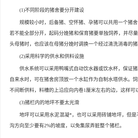
(1)不同阶段的猪舍要分开建设
规模较小时，后备猪、空怀猪、孕猪可以共用一个猪舍，
若不能全部分开，起码分娩猪和保育猪要单独饲养，并尽量
头母猪时，也应该在母猪分娩时调换一个经过清洗消毒的猪
(2)采用科学的供水和供料设施
供水系统可以采用鸭嘴式自动饮水器或饮水杯，保证猪只
自来水时，可在猪舍房顶放一个水缸作为自制水塔供水。饲
不间断供料，料槽的上沿应向内卷1厘米左右的边，这样可
(3)猪栏内的地坪不要太光滑
地坪可以采用水泥混凝*，也可以采用砖铺地坪，但是不
沟方向至少要有2%的坡度，以免集尿弄脏整个猪栏。