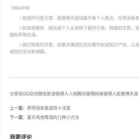
【网站声明】
频道所刊登文章、数据等内容纯属作者个人观点，仅供读者
1.
如其他媒体、网站或个人从本网下载所刊发、转载的文章，
2.
版权声明为准。
我们转载的文章，如果涉嫌侵犯您的著作权或知识产权，以
3.
谢您的支持和理解。
分享到
QQ空间
微信
新浪微博
人人网
腾讯微博
网易微博
人民微博
天涯
上一篇：
养鸡场安装湿帘十注意
下一篇：
夏天鸡舍降温的几种小方法
我要评论