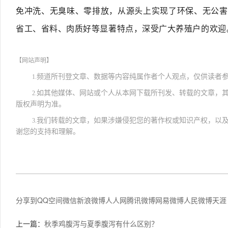
免冲洗、无臭味、零排放，从源头上实现了环保、无公害
省工、省料、肉质好等显著特点，深受广大养殖户的欢迎
【网站声明】
频道所刊登文章、数据等内容纯属作者个人观点，仅供读者
1.
如其他媒体、网站或个人从本网下载所刊发、转载的文章，
2.
版权声明为准。
我们转载的文章，如果涉嫌侵犯您的著作权或知识产权，以
3.
谢您的支持和理解。
分享到
QQ空间
微信
新浪微博
人人网
腾讯微博
网易微博
人民微博
天涯
上一篇：
秋季鸡腹泻与夏季腹泻有什么区别？